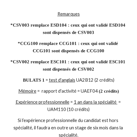
Remarques
*CSV003 remplace ESD104 : ceux qui ont validé ESD104 
sont dispensés de CSV003
*CCG100 remplace CCG101 : ceux qui ont validé 
CCG101 sont dispensés de CCG100
*CSV002 remplace ESC101 : ceux qui ont validé ESC101 
sont dispensés de CSV002
 = 
test d'anglais
 UA2B12 (2 crédits)
BULATS 1
Mémoire
 =  rapport d'activité = UAEF04 
(2 crédits)
Expérience professionnelle
 = 
1 an dans la spécialité 
 = 
UAM110 (10 crédits)
Si l’expérience professionnelle du candidat est hors 
spécialité, il faudra en outre un stage de six mois dans la 
spécialité.