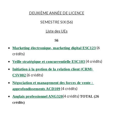
DEUXIÈME ANNÉE DE LICENCE
SEMESTRE SIX (S6)
Liste des UEs
S6
 (6 
Marketing électronique, marketing digital ESC123
crédits)
 (4 crédits)
Veille stratégique et concurrentielle ESC103
Initiation à la gestion de la relation client (CRM) 
 (6 crédits)
CSV002
Négociation et management des forces de vente : 
 (4 crédits)
approfondissements ACD109
(4 crédits) 
Anglais professionnel ANG320
TOTAL (26 
crédits)